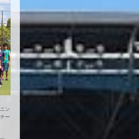
ニン
チー