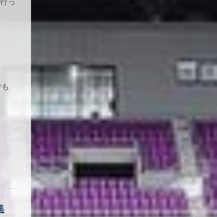
行っ
でも
集