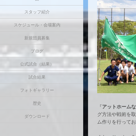
スタッフ紹介
スケジュール・会場案内
新規団員募集
ブログ
公式試合（結果）
試合結果
フォトギャラリー
歴史
『
アットホームな
グ方法や戦術を取
ダウンロード
ム作りを行ってお