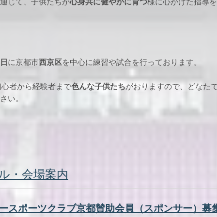
通じて、子供たちが
心身共に健やかに育つ
様に心がけた指導を
日
に京都市
西京区
を中心に練習や試合を行っております。
、初心者から経験者まで
色んな子供たち
がおりますので、
どなた
さい。
ル・会場案内
ニースポーツクラブ京都賛助会員（スポンサー）募