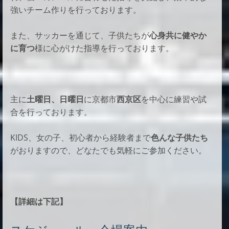
強いチーム作りを行っております。
また、サッカーを通じて、子供たちが
心身共に健やか
に育つ
様に心がけた指導を行っております。
主に
土曜日、日曜日
に京都市
西京区
を中心に練習や試
合を行っております。
KIDS、女の子、初心者から経験者まで
色んな子供たち
がおりますので、
どなたでも気軽にご参加ください。
【詳細は下記】