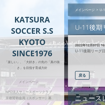
メインページ
>
U
KATSURA
U-11後
SOCCER S.S
KYOTO
2022年12月07日 16
SINCE1976
U-11後期リー
「楽しい」、「大好き」の先の「真の強
さ」を目指す育成方針
戻る
メインページ
NPO法人サニースポーツクラブ
ニュース
京都賛助会員（スポンサー）募
集