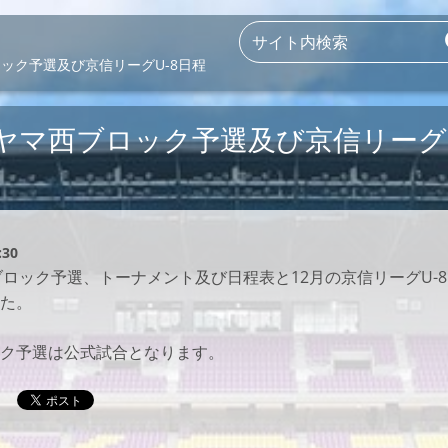
ロック予選及び京信リーグU-8日程
ーヤマ西ブロック予選及び京信リーグ
:30
西ブロック予選、トーナメント及び日程表と12月の京信リーグU-
た。
ク予選は公式試合となります。