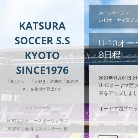
メインページ
>
U-10オーヤマ西ブ
KATSURA
SOCCER S.S
U-10オ
KYOTO
8日程
SINCE1976
2023年11月01日 21
「楽しい」、「大好き」の先の「真の強
U-10オーヤマ
さ」を目指す育成方針
表をアップしまし
メインページ
オーヤマ西ブロッ
NPO法人サニースポーツクラブ
京都賛助会員（スポンサー）募
集