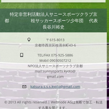
特定非営利活動法人サニースポーツクラブ京
都 桂サッカースポーツ少年団 代表
長谷川裕史
〒615-8013
京都市西京区桂清水町43-6
TEL/FAX 075-925-5886
Mobil 09030507212
NPO法人サニースポーツクラブ京都
mail:sunnysports.kyoto@
gmail.com
katsura.
s.s.s.ky
oto@gmai
l.com
© 2013 All rights reserved.| Webnode AGは無断で加工・転送
する事を禁じます。