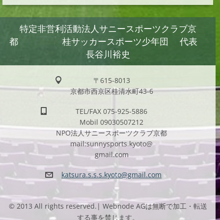
特定非営利活動法人サニースポーツクラブ京
都 桂サッカースポーツ少年団 代表
長谷川裕史
〒615-8013
京都市西京区桂清水町43-6
TEL/FAX 075-925-5886
Mobil 09030507212
NPO法人サニースポーツクラブ京都
mail:sunnysports.kyoto@
gmail.com
katsura.
s.s.s.ky
oto@gmai
l.com
© 2013 All rights reserved.| Webnode AGは無断で加工・転送
する事を禁じます。