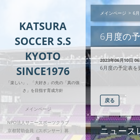
メインページ
>
6
KATSURA
6月度の
SOCCER S.S
KYOTO
2023年06月10日 06
SINCE1976
6月度の予定表を
「楽しい」、「大好き」の先の「真の強
さ」を目指す育成方針
戻る
メインページ
NPO法人サニースポーツクラブ
ニュース
京都賛助会員（スポンサー）募
集