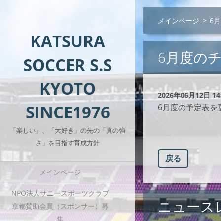
メインページ
>
6
KATSURA
6月度の
SOCCER S.S
KYOTO
2026年06月12日 14
SINCE1976
6月度の予定表を
「楽しい」、「大好き」の先の「真の強
さ」を目指す育成方針
戻る
メインページ
NPO法人サニースポーツクラブ
ニュース
京都賛助会員（スポンサー）募
集