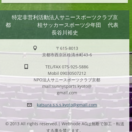
特定非営利活動法人サニースポーツクラブ京
都 桂サッカースポーツ少年団 代表
長谷川裕史
〒615-8013
京都市西京区桂清水町43-6
TEL/FAX 075-925-5886
Mobil 09030507212
NPO法人サニースポーツクラブ京都
mail:sunnysports.kyoto@
gmail.com
katsura.
s.s.s.ky
oto@gmai
l.com
© 2013 All rights reserved.| Webnode AGは無断で加工・転送
する事を禁じます。