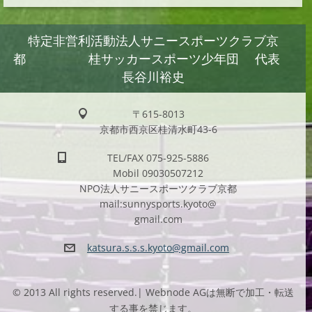
特定非営利活動法人サニースポーツクラブ京
都 桂サッカースポーツ少年団 代表
長谷川裕史
〒615-8013
京都市西京区桂清水町43-6
TEL/FAX 075-925-5886
Mobil 09030507212
NPO法人サニースポーツクラブ京都
mail:sunnysports.kyoto@
gmail.com
katsura.
s.s.s.ky
oto@gmai
l.com
© 2013 All rights reserved.| Webnode AGは無断で加工・転送
する事を禁じます。