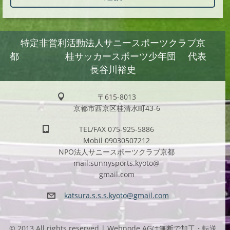
特定非営利活動法人サニースポーツクラブ京
都 桂サッカースポーツ少年団 代表
長谷川裕史
〒615-8013
京都市西京区桂清水町43-6
TEL/FAX 075-925-5886
Mobil 09030507212
NPO法人サニースポーツクラブ京都
mail:sunnysports.kyoto@
gmail.com
katsura.
s.s.s.ky
oto@gmai
l.com
© 2013 All rights reserved.| Webnode AGは無断で加工・転送