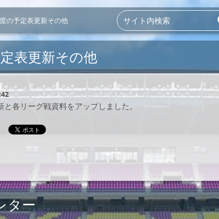
月度の予定表更新その他
予定表更新その他
:42
新と各リーグ戦資料をアップしました。
レター