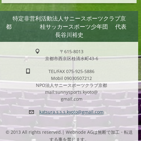
特定非営利活動法人サニースポーツクラブ京
都 桂サッカースポーツ少年団 代表
長谷川裕史
〒615-8013
京都市西京区桂清水町43-6
TEL/FAX 075-925-5886
Mobil 09030507212
NPO法人サニースポーツクラブ京都
mail:sunnysports.kyoto@
gmail.com
katsura.
s.s.s.ky
oto@gmai
l.com
© 2013 All rights reserved.| Webnode AGは無断で加工・転送
する事を禁じます。