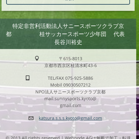
特定非営利活動法人サニースポーツクラブ京
都 桂サッカースポーツ少年団 代表
長谷川裕史
〒615-8013
京都市西京区桂清水町43-6
TEL/FAX 075-925-5886
Mobil 09030507212
NPO法人サニースポーツクラブ京都
mail:sunnysports.kyoto@
gmail.com
katsura.
s.s.s.ky
oto@gmai
l.com
© 2013 All rights reserved.| Webnode AGは無断で加工・転送