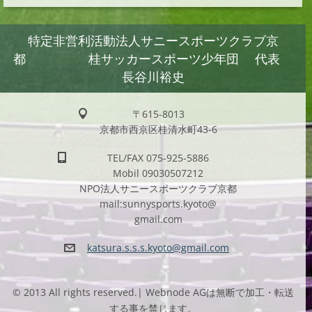
特定非営利活動法人サニースポーツクラブ京
都 桂サッカースポーツ少年団 代表
長谷川裕史
〒615-8013
京都市西京区桂清水町43-6
TEL/FAX 075-925-5886
Mobil 09030507212
NPO法人サニースポーツクラブ京都
mail:sunnysports.kyoto@
gmail.com
katsura.
s.s.s.ky
oto@gmai
l.com
© 2013 All rights reserved.| Webnode AGは無断で加工・転送
する事を禁じます。