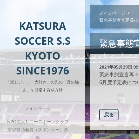
メインページ
>
緊急事態宣言延長に
KATSURA
SOCCER S.S
緊急事態
KYOTO
SINCE1976
2021年05月29日 09
緊急事態宣言再々
6月度予定表につ
「楽しい」、「大好き」の先の「真の強
さ」を目指す育成方針
メインページ
戻る
NPO法人サニースポーツクラブ
京都賛助会員（スポンサー）募
集