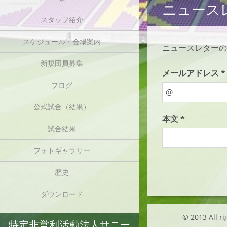
ニュース
スタッフ紹介
スケジュール・会場案内
ニュースレターの
新規団員募集
メールアドレス *
ブログ
公式試合（結果）
本文 *
試合結果
フォトギャラリー
歴史
ダウンロード
© 2013 Al
特定非営利活動法人サニー