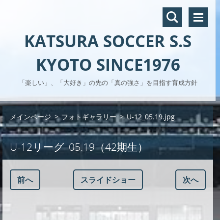
KATSURA SOCCER S.S
KYOTO SINCE1976
「楽しい」、「大好き」の先の「真の強さ」を目指す育成方針
メインページ
>
フォトギャラリー
>
U-12_05.19.jpg
U-12リーグ_05.19（42期生）
前へ
スライドショー
次へ