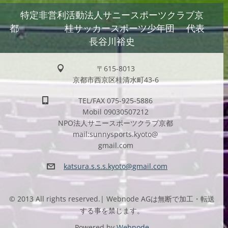
特定非営利活動法人サニースポーツクラブ京
都 桂サッカースポーツ少年団 代表
長谷川裕史
〒615-8013
京都市西京区桂清水町43-6
TEL/FAX 075-925-5886
Mobil 09030507212
NPO法人サニースポーツクラブ京都
mail:sunnysports.kyoto@
gmail.com
katsura.
s.s.s.ky
oto@gmai
l.com
© 2013 All rights reserved.| Webnode AGは無断で加工・転送
する事を禁じます。
Powered by
Webnode