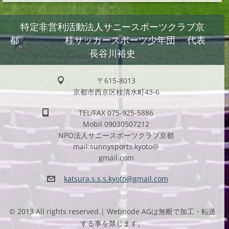
特定非営利活動法人サニースポーツクラブ京
都 桂サッカースポーツ少年団 代表
長谷川裕史
〒615-8013
京都市西京区桂清水町43-6
TEL/FAX 075-925-5886
Mobil 09030507212
NPO法人サニースポーツクラブ京都
mail:sunnysports.kyoto@
gmail.com
katsura.
s.s.s.ky
oto@gmai
l.com
© 2013 All rights reserved.| Webnode AGは無断で加工・転送
する事を禁じます。