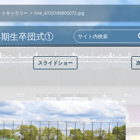
ォトギャラリー
>
line_4720749805072.jpg
 43期生卒団式①
スライドショー