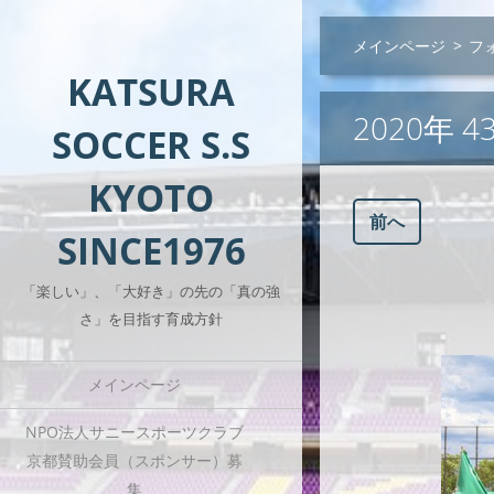
メインページ
>
フ
KATSURA
2020年
SOCCER S.S
KYOTO
前へ
SINCE1976
「楽しい」、「大好き」の先の「真の強
さ」を目指す育成方針
メインページ
NPO法人サニースポーツクラブ
京都賛助会員（スポンサー）募
集