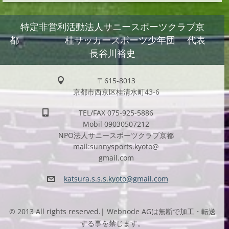
特定非営利活動法人サニースポーツクラブ京
都 桂サッカースポーツ少年団 代表
長谷川裕史
〒615-8013
京都市西京区桂清水町43-6
TEL/FAX 075-925-5886
Mobil 09030507212
NPO法人サニースポーツクラブ京都
mail:sunnysports.kyoto@
gmail.com
katsura.
s.s.s.ky
oto@gmai
l.com
© 2013 All rights reserved.| Webnode AGは無断で加工・転送
する事を禁じます。