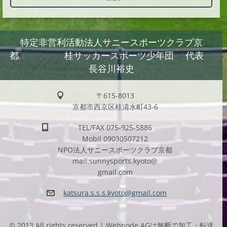
特定非営利活動法人サニースポーツクラブ京
都 桂サッカースポーツ少年団 代表
長谷川裕史
〒615-8013
京都市西京区桂清水町43-6
TEL/FAX 075-925-5886
Mobil 09030507212
NPO法人サニースポーツクラブ京都
mail:sunnysports.kyoto@
gmail.com
katsura.
s.s.s.ky
oto@gmai
l.com
© 2013 All rights reserved.| Webnode AGは無断で加工・転送