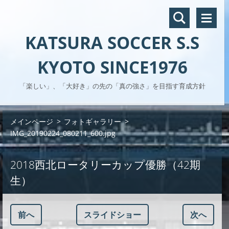
KATSURA SOCCER S.S
KYOTO SINCE1976
「楽しい」、「大好き」の先の「真の強さ」を目指す育成方針
メインページ
>
フォトギャラリー
>
IMG_20190224_080211_600.jpg
2018西北ロータリーカップ優勝（42期
生）
前へ
スライドショー
次へ