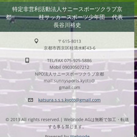
特定非営利活動法人サニースポーツクラブ京
都 桂サッカースポーツ少年団 代表
長谷川裕史
〒615-8013
京都市西京区桂清水町43-6
TEL/FAX 075-925-5886
Mobil 09030507212
NPO法人サニースポーツクラブ京都
mail:sunnysports.kyoto@
gmail.com
katsura.
s.s.s.ky
oto@gmai
l.com
© 2013 All rights reserved.| Webnode AGは無断で加工・転送
する事を禁じます。
Powered by
Webnode