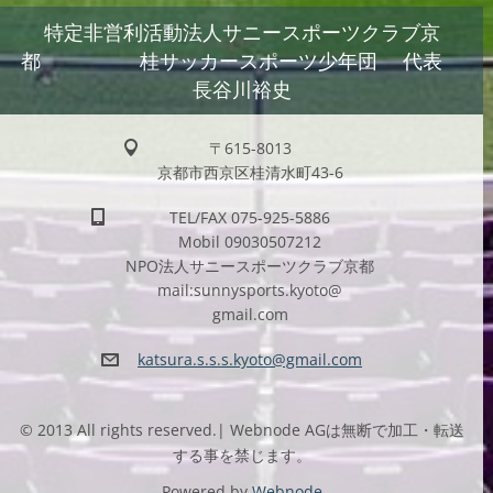
特定非営利活動法人サニースポーツクラブ京
都 桂サッカースポーツ少年団 代表
長谷川裕史
〒615-8013
京都市西京区桂清水町43-6
TEL/FAX 075-925-5886
Mobil 09030507212
NPO法人サニースポーツクラブ京都
mail:sunnysports.kyoto@
gmail.com
katsura.
s.s.s.ky
oto@gmai
l.com
© 2013 All rights reserved.| Webnode AGは無断で加工・転送
する事を禁じます。
Powered by
Webnode