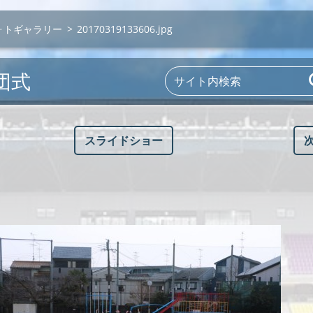
ォトギャラリー
>
20170319133606.jpg
団式
スライドショー