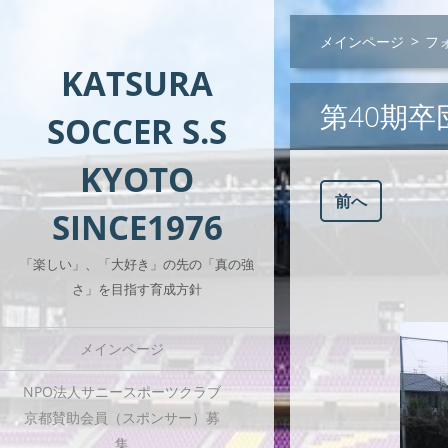
メインページ
>
フ
KATSURA
第40期卒
SOCCER S.S
KYOTO
前へ
SINCE1976
「楽しい」、「大好き」の先の「真の強
さ」を目指す育成方針
メインページ
NPO法人サニースポーツクラブ
京都賛助会員（スポンサー）募
集