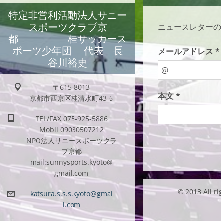
特定非営利活動法人サニー
スポーツクラブ京
ニュースレターの
都 桂サッカース
ポーツ少年団 代表 長
メールアドレス *
谷川裕史
〒615-8013
本文 *
京都市西京区桂清水町43-6
TEL/FAX 075-925-5886
Mobil 09030507212
NPO法人サニースポーツクラ
ブ京都
mail:sunnysports.kyoto@
gmail.com
© 2013 Al
katsura.
s.s.s.ky
oto@gmai
l.com