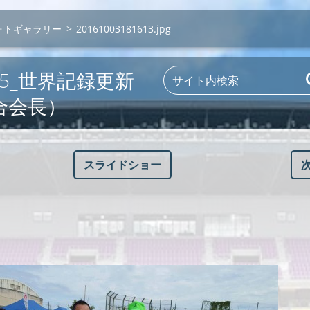
ォトギャラリー
>
20161003181613.jpg
9.25_世界記録更新
合会長）
スライドショー