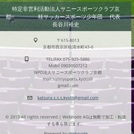
特定非営利活動法人サニースポーツクラブ京
都 桂サッカースポーツ少年団 代表
長谷川裕史
〒615-8013
京都市西京区桂清水町43-6
TEL/FAX 075-925-5886
Mobil 09030507212
NPO法人サニースポーツクラブ京都
mail:sunnysports.kyoto@
gmail.com
katsura.
s.s.s.ky
oto@gmai
l.com
© 2013 All rights reserved.| Webnode AGは無断で加工・転送
する事を禁じます。
Powered by
Webnode