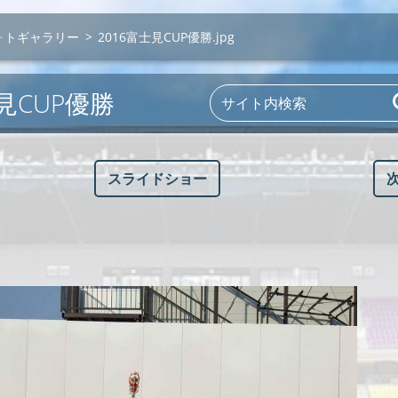
ォトギャラリー
>
2016富士見CUP優勝.jpg
士見CUP優勝
スライドショー