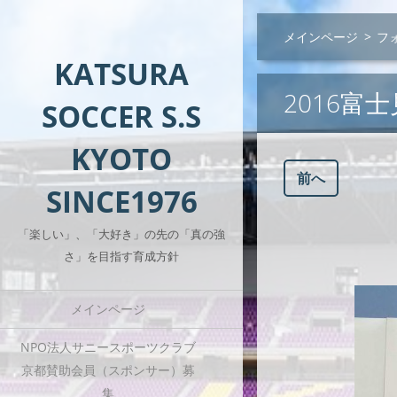
メインページ
>
フ
KATSURA
2016富
SOCCER S.S
KYOTO
前へ
SINCE1976
「楽しい」、「大好き」の先の「真の強
さ」を目指す育成方針
メインページ
NPO法人サニースポーツクラブ
京都賛助会員（スポンサー）募
集