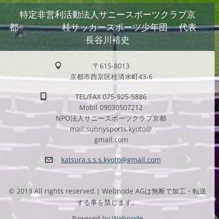
特定非営利活動法人サニースポーツクラブ京
都 桂サッカースポーツ少年団 代表
長谷川裕史
〒615-8013
京都市西京区桂清水町43-6
TEL/FAX 075-925-5886
Mobil 09030507212
NPO法人サニースポーツクラブ京都
mail:sunnysports.kyoto@
gmail.com
katsura.
s.s.s.ky
oto@gmai
l.com
© 2013 All rights reserved.| Webnode AGは無断で加工・転送
する事を禁じます。
Powered by
Webnode