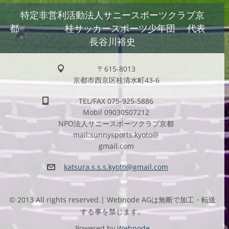
特定非営利活動法人サニースポーツクラブ京
都 桂サッカースポーツ少年団 代表
長谷川裕史
〒615-8013
京都市西京区桂清水町43-6
TEL/FAX 075-925-5886
Mobil 09030507212
NPO法人サニースポーツクラブ京都
mail:sunnysports.kyoto@
gmail.com
katsura.
s.s.s.ky
oto@gmai
l.com
© 2013 All rights reserved.| Webnode AGは無断で加工・転送
する事を禁じます。
Powered by
Webnode