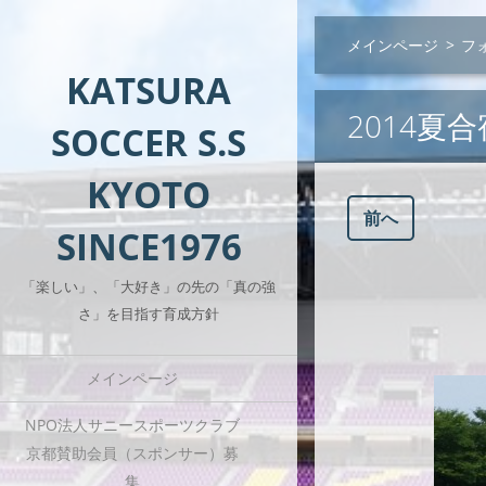
メインページ
>
フ
KATSURA
2014夏
SOCCER S.S
KYOTO
前へ
SINCE1976
「楽しい」、「大好き」の先の「真の強
さ」を目指す育成方針
メインページ
NPO法人サニースポーツクラブ
京都賛助会員（スポンサー）募
集