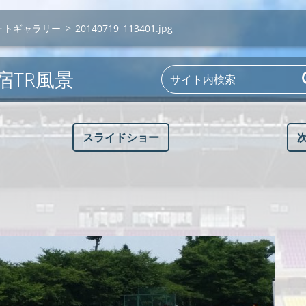
ォトギャラリー
>
20140719_113401.jpg
合宿TR風景
スライドショー