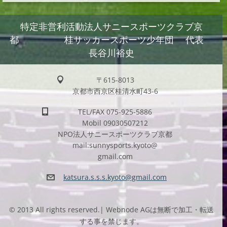
特定非営利活動法人サニースポーツクラブ京
都 桂サッカースポーツ少年団 代表
長谷川裕史
〒615-8013
京都市西京区桂清水町43-6
TEL/FAX 075-925-5886
Mobil 09030507212
NPO法人サニースポーツクラブ京都
mail:sunnysports.kyoto@
gmail.com
katsura.
s.s.s.ky
oto@gmai
l.com
© 2013 All rights reserved.| Webnode AGは無断で加工・転送
する事を禁じます。