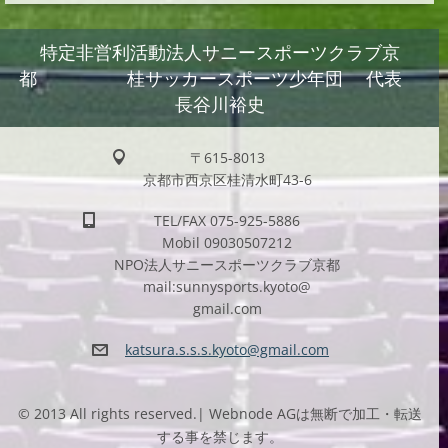
特定非営利活動法人サニースポーツクラブ京
都 桂サッカースポーツ少年団 代表
長谷川裕史
〒615-8013
京都市西京区桂清水町43-6
TEL/FAX 075-925-5886
Mobil 09030507212
NPO法人サニースポーツクラブ京都
mail:sunnysports.kyoto@
gmail.com
katsura.
s.s.s.ky
oto@gmai
l.com
© 2013 All rights reserved.| Webnode AGは無断で加工・転送
する事を禁じます。