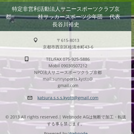
特定非営利活動法人サニースポーツクラブ京
都 桂サッカースポーツ少年団 代表
長谷川裕史
〒615-8013
京都市西京区桂清水町43-6
TEL/FAX 075-925-5886
Mobil 09030507212
NPO法人サニースポーツクラブ京都
mail:sunnysports.kyoto@
gmail.com
katsura.
s.s.s.ky
oto@gmai
l.com
© 2013 All rights reserved.| Webnode AGは無断で加工・転送
する事を禁じます。
Powered by
Webnode