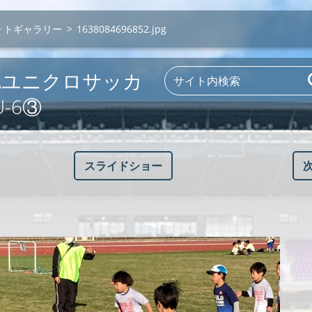
ォトギャラリー
>
1638084696852.jpg
JFAユニクロサッカ
-6③
スライドショー