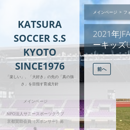
メインページ
>
フ
KATSURA
2021年
SOCCER S.S
ーキッズU
KYOTO
SINCE1976
前へ
「楽しい」、「大好き」の先の「真の強
さ」を目指す育成方針
メインページ
NPO法人サニースポーツクラブ
京都賛助会員（スポンサー）募
集