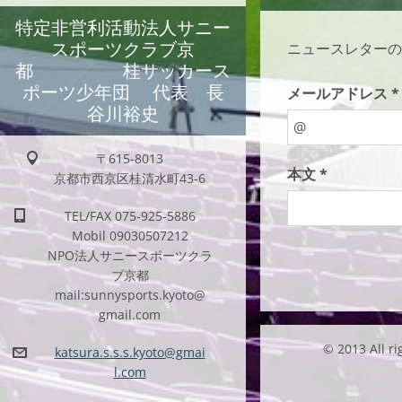
特定非営利活動法人サニー
スポーツクラブ京
ニュースレターの
都 桂サッカース
ポーツ少年団 代表 長
メールアドレス *
谷川裕史
〒615-8013
本文 *
京都市西京区桂清水町43-6
TEL/FAX 075-925-5886
Mobil 09030507212
NPO法人サニースポーツクラ
ブ京都
mail:sunnysports.kyoto@
gmail.com
© 2013 Al
katsura.
s.s.s.ky
oto@gmai
l.com