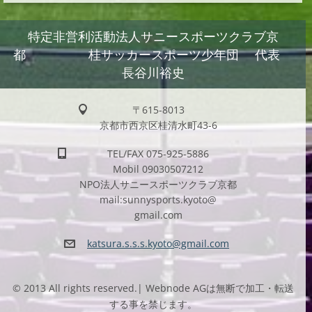
特定非営利活動法人サニースポーツクラブ京
都 桂サッカースポーツ少年団 代表
長谷川裕史
〒615-8013
京都市西京区桂清水町43-6
TEL/FAX 075-925-5886
Mobil 09030507212
NPO法人サニースポーツクラブ京都
mail:sunnysports.kyoto@
gmail.com
katsura.
s.s.s.ky
oto@gmai
l.com
© 2013 All rights reserved.| Webnode AGは無断で加工・転送
する事を禁じます。