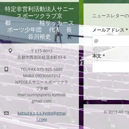
特定非営利活動法人サニー
スポーツクラブ京
ニュースレターの
都 桂サッカース
ポーツ少年団 代表 長
メールアドレス *
谷川裕史
〒615-8013
本文 *
京都市西京区桂清水町43-6
TEL/FAX 075-925-5886
Mobil 09030507212
NPO法人サニースポーツクラ
ブ京都
mail:sunnysports.kyoto@
gmail.com
© 2013 Al
katsura.
s.s.s.ky
oto@gmai
l.com