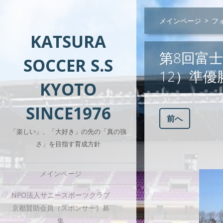
メインページ
>
フ
KATSURA
第8回富士
SOCCER S.S
12）準優勝
KYOTO
SINCE1976
前へ
「楽しい」、「大好き」の先の「真の強
さ」を目指す育成方針
メインページ
NPO法人サニースポーツクラブ
京都賛助会員（スポンサー）募
集