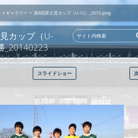
ォトギャラリー
>
第8回富士見カップ（U-12）_2015.jpeg
見カップ（U-
_20140223
スライドショー