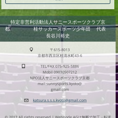
特定非営利活動法人サニースポーツクラブ京
都 桂サッカースポーツ少年団 代表
長谷川裕史
〒615-8013
京都市西京区桂清水町43-6
TEL/FAX 075-925-5886
Mobil 09030507212
NPO法人サニースポーツクラブ京都
mail:sunnysports.kyoto@
gmail.com
katsura.
s.s.s.ky
oto@gmai
l.com
© 2013 All rights reserved.| Webnode AGは無断で加工・転送