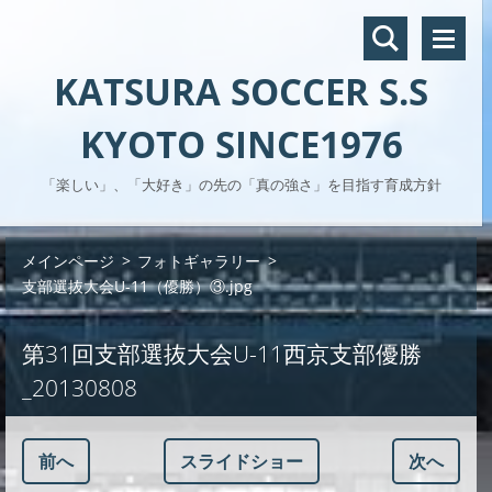
KATSURA SOCCER S.S
KYOTO SINCE1976
「楽しい」、「大好き」の先の「真の強さ」を目指す育成方針
メインページ
>
フォトギャラリー
>
支部選抜大会U-11（優勝）③.jpg
第31回支部選抜大会U-11西京支部優勝
_20130808
前へ
スライドショー
次へ