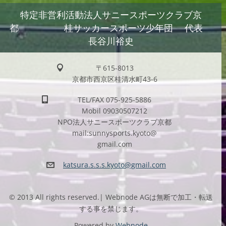
特定非営利活動法人サニースポーツクラブ京
都 桂サッカースポーツ少年団 代表
長谷川裕史
〒615-8013
京都市西京区桂清水町43-6
TEL/FAX 075-925-5886
Mobil 09030507212
NPO法人サニースポーツクラブ京都
mail:sunnysports.kyoto@
gmail.com
katsura.
s.s.s.ky
oto@gmai
l.com
© 2013 All rights reserved.| Webnode AGは無断で加工・転送
する事を禁じます。
Powered by
Webnode