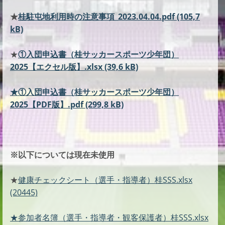
★
桂駐屯地利用時の注意事項_2023.04.04.pdf (105,7
kB)
★
①入団申込書（桂サッカースポーツ少年団）
2025【エクセル版】.xlsx (39,6 kB)
★①入団申込書（桂サッカースポーツ少年団）
2025【PDF版】.pdf (299,8 kB)
※以下については現在未使用
★
健康チェックシート（選手・指導者）桂SSS.xlsx
(20445)
★参加者名簿（選手・指導者・観客保護者）桂SSS.xlsx