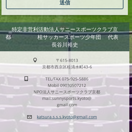
特定非営利活動法人サニースポーツクラブ京
都 桂サッカースポーツ少年団 代表
長谷川裕史
〒615-8013
京都市西京区桂清水町43-6
TEL/FAX 075-925-5886
Mobil 09030507212
NPO法人サニースポーツクラブ京都
mail:sunnysports.kyoto@
gmail.com
katsura.
s.s.s.ky
oto@gmai
l.com