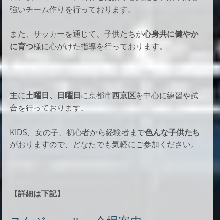
強いチーム作りを行っております。
また、サッカーを通じて、子供たちが
心身共に健やか
に育つ
様に心がけた指導を行っております。
主に
土曜日、日曜日
に京都市
西京区
を中心に練習や試
合を行っております。
KIDS、女の子、初心者から経験者まで
色んな子供たち
がおりますので、
どなたでも気軽にご参加ください。
【詳細は下記】